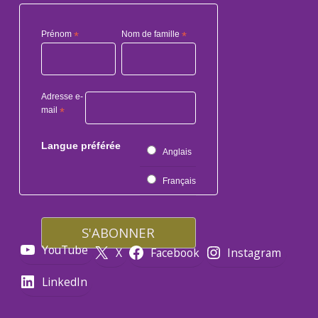
Prénom
*
Nom de famille
*
Adresse e-
mail
*
Langue préférée
Anglais
Français
YouTube
X
Facebook
Instagram
LinkedIn