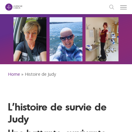
Men
Skip
to
search
main
content
Home
»
Histoire de Judy
L’histoire de survie de
Judy