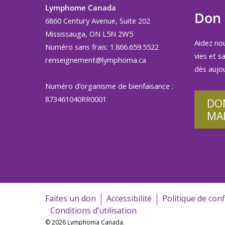
Lymphome Canada
Don
6860 Century Avenue, Suite 202
Mississauga, ON L5N 2W5
Aidez no
Numéro sans frais: 1.866.659.5522
vies et s
renseignement@lymphoma.ca
dès aujou
Numéro d’organisme de bienfaisance :
873461040RR0001
DO
MA
Faites un don
Accessibilité
Politique de conf
Conditions d’utilisation
© 2026 Lymphoma Canada.