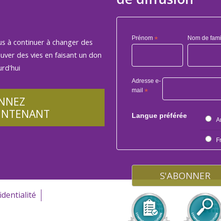
Prénom
*
Nom de fami
us à continuer à changer des
auver des vies en faisant un don
rd'hui
Adresse e-
mail
*
NNEZ
INTENANT
Langue préférée
A
F
identialité