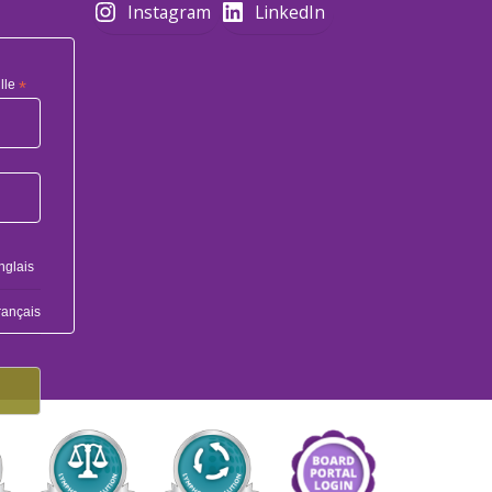
Instagram
LinkedIn
lle
*
nglais
rançais