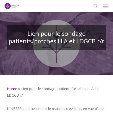
Men
Skip
to
search
main
content
Lien pour le sondage
patients/proches LLA et LDGCB r/r
Home
»
Lien pour le sondage patients/proches LLA et
LDGCB r/r
L’INESSS a actuellement le mandat d’évaluer, en vue d’une