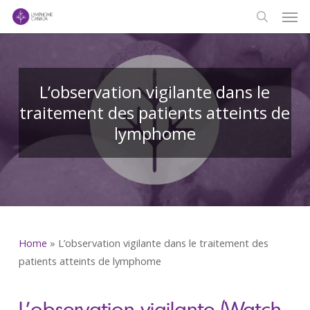
Men
Skip
to
search
main
content
L’observation vigilante dans le
traitement des patients atteints de
lymphome
Home
»
L’observation vigilante dans le traitement des
patients atteints de lymphome
L’observation vigilante (Watch