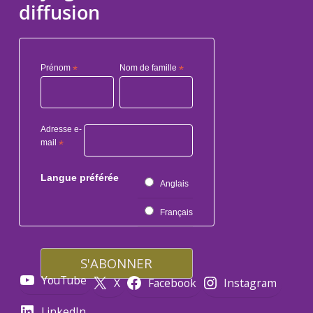
diffusion
Prénom
*
Nom de famille
*
Adresse e-
mail
*
Langue préférée
Anglais
Français
YouTube
X
Facebook
Instagram
LinkedIn