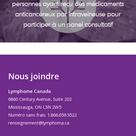
personnes ayant reçu des médicaments
anticancéreux par intraveineuse pour
participer à un panel consultatif
Nous joindre
Lymphome Canada
6860 Century Avenue, Suite 202
Mississauga, ON L5N 2W5
Numéro sans frais: 1.866.659.5522
renseignement@lymphoma.ca