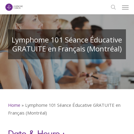
Men
Skip
to
search
main
content
Lymphome 101 Séance Éducative
GRATUITE en Français (Montréal)
Home
»
Lymphome 101 Séance Éducative GRATUITE en
Français (Montréal)
Date & Heure :