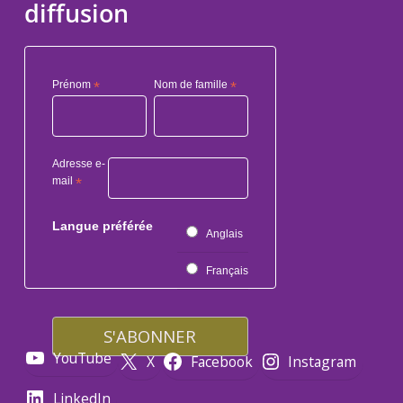
diffusion
Prénom
*
Nom de famille
*
Adresse e-
mail
*
Langue préférée
Anglais
Français
YouTube
X
Facebook
Instagram
LinkedIn