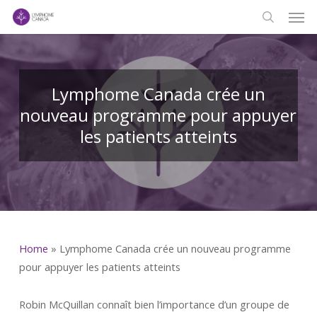
Men
Skip
to
search
main
content
Lymphome Canada crée un
nouveau programme pour appuyer
les patients atteints
Home
»
Lymphome Canada crée un nouveau programme
pour appuyer les patients atteints
Robin McQuillan connaît bien l’importance d’un groupe de