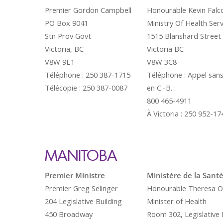
Premier Gordon Campbell
Honourable Kevin Falc
PO Box 9041
Ministry Of Health Serv
Stn Prov Govt
1515 Blanshard Street
Victoria, BC
Victoria BC
V8W 9E1
V8W 3C8
Téléphone : 250 387-1715
Téléphone : Appel sans
Télécopie : 250 387-0087
en C.-B. :
800 465-4911
À Victoria : 250 952-17
MANITOBA
Premier Ministre
Ministère de la Sant
Premier Greg Selinger
Honourable Theresa O
204 Legislative Building
Minister of Health
450 Broadway
Room 302, Legislative 