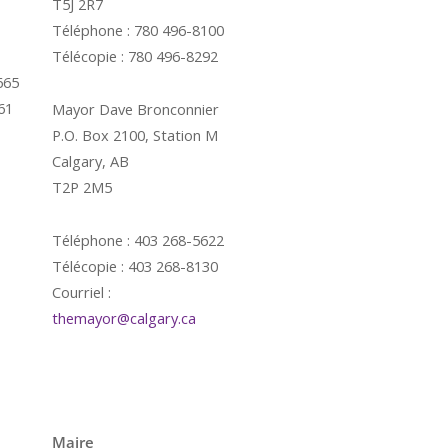
T5J 2R7
Téléphone : 780 496-8100
Télécopie : 780 496-8292
665
61
Mayor Dave Bronconnier
P.O. Box 2100, Station M
Calgary, AB
T2P 2M5
Téléphone : 403 268-5622
Télécopie : 403 268-8130
Courriel :
themayor@calgary.ca
é
Maire