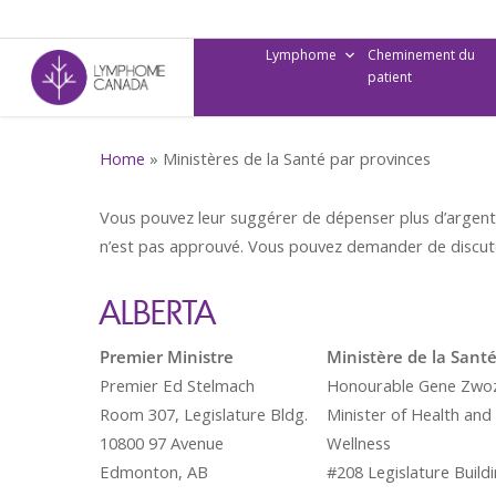
Skip
to
Lymphome
Cheminement du
main
patient
content
Home
»
Ministères de la Santé par provinces
Vous pouvez leur suggérer de dépenser plus d’argen
n’est pas approuvé. Vous pouvez demander de discu
ALBERTA
Premier Ministre
Ministère de la Sant
Premier Ed Stelmach
Honourable Gene Zwo
Room 307, Legislature Bldg.
Minister of Health and
10800 97 Avenue
Wellness
Edmonton, AB
#208 Legislature Build