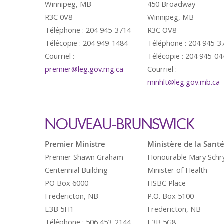
Winnipeg, MB
450 Broadway
R3C 0V8
Winnipeg, MB
Téléphone : 204 945-3714
R3C OV8
Télécopie : 204 949-1484
Téléphone : 204 945-3
Courriel :
Télécopie : 204 945-04
premier@leg.gov.mg.ca
Courriel :
minhlt@leg.gov.mb.ca
NOUVEAU-BRUNSWICK
Premier Ministre
Ministère de la Sant
Premier Shawn Graham
Honourable Mary Schr
Centennial Building
Minister of Health
PO Box 6000
HSBC Place
Fredericton, NB
P.O. Box 5100
E3B 5H1
Fredericton, NB
Téléphone : 506 453-2144
E3B 5G8