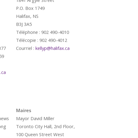
1841 Argyle Street
P.O. Box 1749
Halifax, NS
B3J 3A5
Téléphone : 902 490-4010
Télécopie : 902 490-4012
377
Courriel :
kellyp@halifax.ca
59
.ca
é
Maires
hews
Mayor David Miller
ong
Toronto City Hall, 2nd Floor,
100 Queen Street West