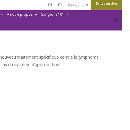
Faites un don
EN
FR
Nous joindre
À notre propos
Ganglions 101
sear
 nouveau traitement spécifique contre le lymphome
sus du système d’approbation.