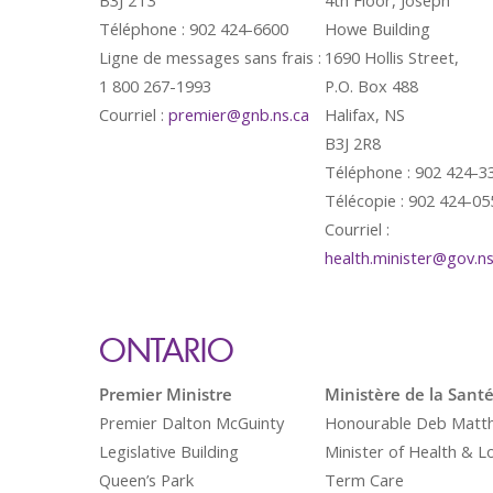
B3J 2T3
4th Floor, Joseph
Téléphone : 902 424-6600
Howe Building
Ligne de messages sans frais :
1690 Hollis Street,
1 800 267-1993
P.O. Box 488
Courriel :
premier@gnb.ns.ca
Halifax, NS
B3J 2R8
Téléphone : 902 424-3
Télécopie : 902 424-05
Courriel :
health.minister@gov.ns
ONTARIO
Premier Ministre
Ministère de la Sant
Premier Dalton McGuinty
Honourable Deb Matt
Legislative Building
Minister of Health & L
Queen’s Park
Term Care