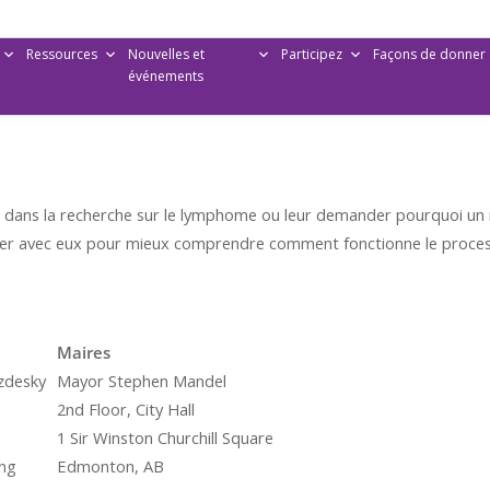
Ressources
Nouvelles et
Participez
Façons de donner
événements
t dans la recherche sur le lymphome ou leur demander pourquoi un
ter avec eux pour mieux comprendre comment fonctionne le proces
é
Maires
zdesky
Mayor Stephen Mandel
2nd Floor, City Hall
1 Sir Winston Churchill Square
ing
Edmonton, AB