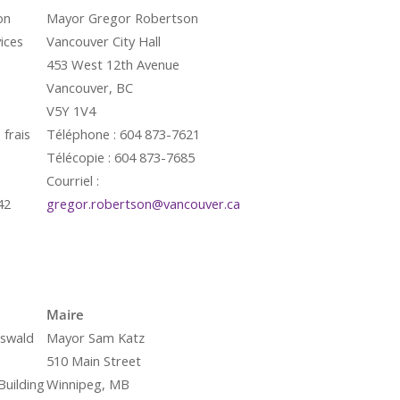
on
Mayor Gregor Robertson
ices
Vancouver City Hall
453 West 12th Avenue
Vancouver, BC
V5Y 1V4
 frais
Téléphone : 604 873-7621
Télécopie : 604 873-7685
Courriel :
42
gregor.robertson@vancouver.ca
é
Maire
swald
Mayor Sam Katz
510 Main Street
Building
Winnipeg, MB