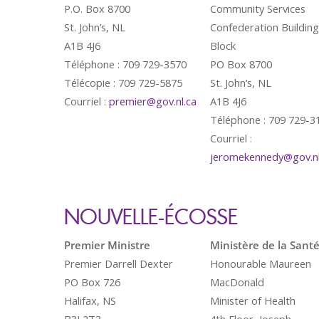
P.O. Box 8700
Community Services
St. John’s, NL
Confederation Buildin
A1B 4J6
Block
Téléphone : 709 729-3570
PO Box 8700
Télécopie : 709 729-5875
St. John’s, NL
Courriel :
premier@gov.nl.ca
A1B 4J6
Téléphone : 709 729-3
Courriel :
jeromekennedy@gov.nl
NOUVELLE-ÉCOSSE
Premier Ministre
Ministère de la Sant
Premier Darrell Dexter
Honourable Maureen
PO Box 726
MacDonald
Halifax, NS
Minister of Health