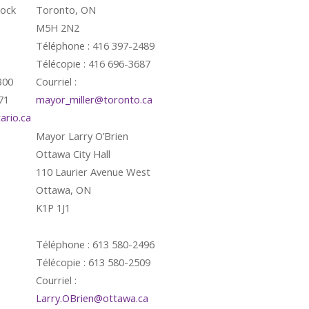
lock
Toronto, ON
M5H 2N2
Téléphone : 416 397-2489
Télécopie : 416 696-3687
300
Courriel :
71
mayor_miller@toronto.ca
rio.ca
Mayor Larry O’Brien
Ottawa City Hall
110 Laurier Avenue West
Ottawa, ON
K1P 1J1
Téléphone : 613 580-2496
Télécopie : 613 580-2509
Courriel :
Larry.OBrien@ottawa.ca