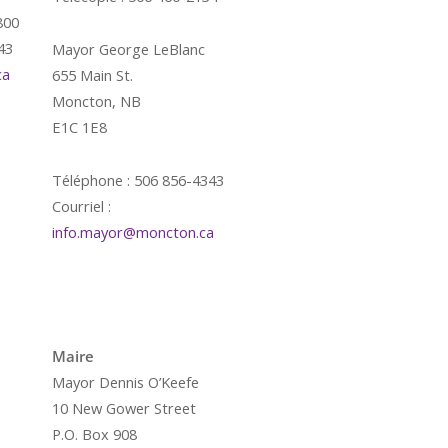
800
43
Mayor George LeBlanc
ca
655 Main St.
Moncton, NB
E1C 1E8
Téléphone : 506 856-4343
Courriel :
info.mayor@moncton.ca
é
Maire
Mayor Dennis O’Keefe
10 New Gower Street
P.O. Box 908