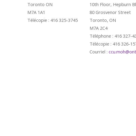
Toronto ON
10th Floor, Hepburn B
M7A 1A1
80 Grosvenor Street
Télécopie : 416 325-3745
Toronto, ON
M7A 2C4
Téléphone : 416 327-4
Télécopie : 416 326-15
Courriel :
ccu.moh@onta