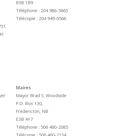
R3B 1B9
Téléphone : 204 986-5665
Télécopie : 204 949-0566
731
41
é
Maires
yer
Mayor Brad S. Woodside
P.O. Box 130,
Fredericton, NB
E3B 4Y7
Téléphone : 506 460-2085
Télécopie : 506 460-2134