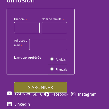
diffusion
Prénom
*
Nom de famille
*
Adresse e-
mail
*
Langue préférée
Anglais
Français
YouTube
X
Facebook
Instagram
LinkedIn