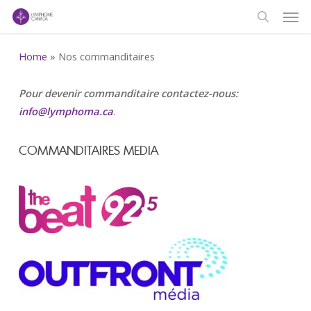
Men
Skip
to
search
main
Home
»
Nos commanditaires
content
Pour devenir commanditaire contactez-nous:
info@lymphoma.ca
.
COMMANDITAIRES MEDIA