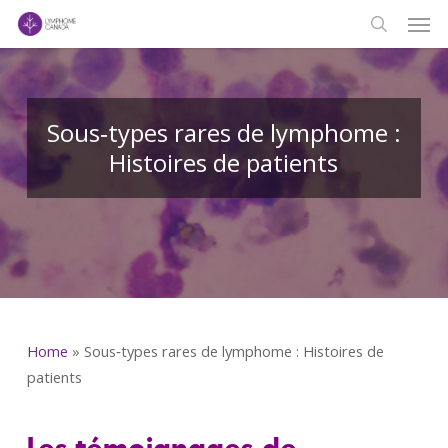
Men
Skip
to
search
main
content
Sous‑types rares de lymphome :
Histoires de patients
Home
»
Sous‑types rares de lymphome : Histoires de
patients
Les témoignages de