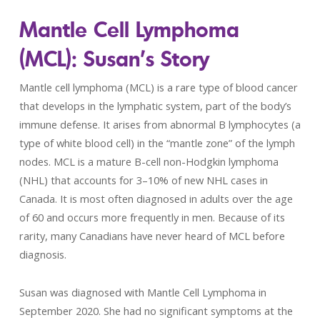
Mantle Cell Lymphoma
(MCL): Susan’s Story
Mantle cell lymphoma (MCL) is a rare type of blood cancer
that develops in the lymphatic system, part of the body’s
immune defense. It arises from abnormal B lymphocytes (a
type of white blood cell) in the “mantle zone” of the lymph
nodes. MCL is a mature B-cell non-Hodgkin lymphoma
(NHL) that accounts for 3–10% of new NHL cases in
Canada. It is most often diagnosed in adults over the age
of 60 and occurs more frequently in men. Because of its
rarity, many Canadians have never heard of MCL before
diagnosis.
Susan was diagnosed with Mantle Cell Lymphoma in
September 2020. She had no significant symptoms at the