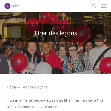
Men
Skip
to
search
main
content
Tirer des leçons
Home
»
Tirer des leçons
« En avril, ne te découvre pas d’un fil; en mai, fais ce qu’il te
plaît », comme dit le proverbe.