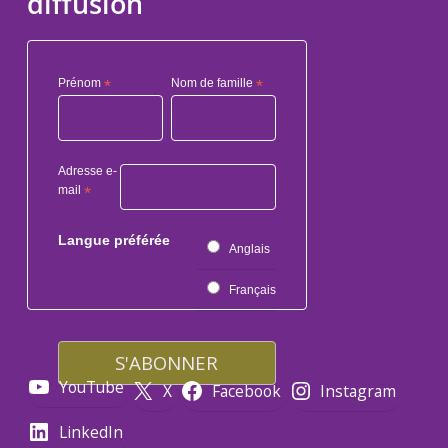
diffusion
Prénom
*
Nom de famille
*
Adresse e-
mail
*
Langue préférée
Anglais
Français
YouTube
X
Facebook
Instagram
LinkedIn