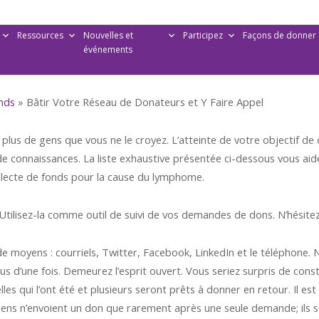
Ressources
Nouvelles et
Participez
Façons de donner
événements
onds
»
Bâtir Votre Réseau de Donateurs et Y Faire Appel
z plus de gens que vous ne le croyez. L’atteinte de votre objectif de 
 de connaissances. La liste exhaustive présentée ci-dessous vous ai
llecte de fonds pour la cause du lymphome.
 Utilisez-la comme outil de suivi de vos demandes de dons. N’hésitez p
 moyens : courriels, Twitter, Facebook, LinkedIn et le téléphone. 
us d’une fois. Demeurez l’esprit ouvert. Vous seriez surpris de con
es qui l’ont été et plusieurs seront prêts à donner en retour. Il e
 gens n’envoient un don que rarement après une seule demande; ils s