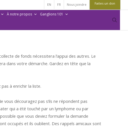
Faites un don
EN
FR
Nous joindre
À notre propos
Ganglions 101
sear
collecte de fonds nécessitera l’appui des autres. Le
dera dans votre démarche. Gardez en tête que la
as à enrichir la liste.
Ne vous découragez pas s’ils ne répondent pas
stater qui a été touché par un lymphome ou par
st possible que vous deviez formuler la demande
ont occupés et ils oublient. Des rappels amicaux sont