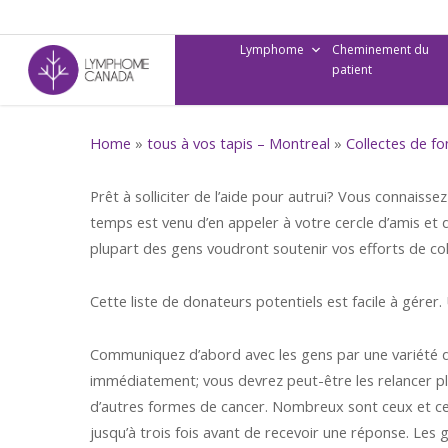
Skip
to
Lymphome
Cheminement du
main
patient
content
Home
»
tous à vos tapis – Montreal
»
Collectes de f
Prêt à solliciter de l’aide pour autrui? Vous connaisse
temps est venu d’en appeler à votre cercle d’amis et
plupart des gens voudront soutenir vos efforts de co
Cette liste de donateurs potentiels est facile à gérer.
Communiquez d’abord avec les gens par une variété de
immédiatement; vous devrez peut-être les relancer pl
d’autres formes de cancer. Nombreux sont ceux et cell
jusqu’à trois fois avant de recevoir une réponse. Les