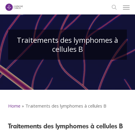
Men
Skip
to
search
main
content
Traitements des lymphomes à
cellules B
Home
»
Traitements des lymphomes à cellules B
Traitements des lymphomes à cellules B