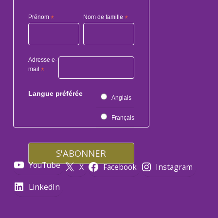
Prénom
*
Nom de famille
*
Adresse e-
mail
*
Langue préférée
Anglais
Français
YouTube
X
Facebook
Instagram
LinkedIn