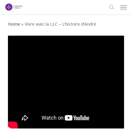
Men
Skip
to
search
main
Home
»
Vivre avec la LLC – L’histoire d’André
content