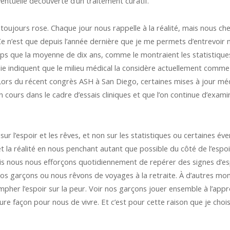
éventuelle découverte d’un traitement curatif.
t toujours rose. Chaque jour nous rappelle à la réalité, mais nous c
. Ce n’est que depuis l’année dernière que je me permets d’entrevoir 
ngtemps que la moyenne de dix ans, comme le montraient les statistique
die indiquent que le milieu médical la considère actuellement com
 Lors du récent congrès ASH à San Diego, certaines mises à jour méd
ours dans le cadre d’essais cliniques et que l’on continue d’examin
ur l’espoir et les rêves, et non sur les statistiques ou certaines é
r et la réalité en nous penchant autant que possible du côté de l’espo
mais nous nous efforçons quotidiennement de repérer des signes d’es
os garçons ou nous rêvons de voyages à la retraite. À d’autres mo
ompher l’espoir sur la peur. Voir nos garçons jouer ensemble à l’ap
leure façon pour nous de vivre. Et c’est pour cette raison que je chois