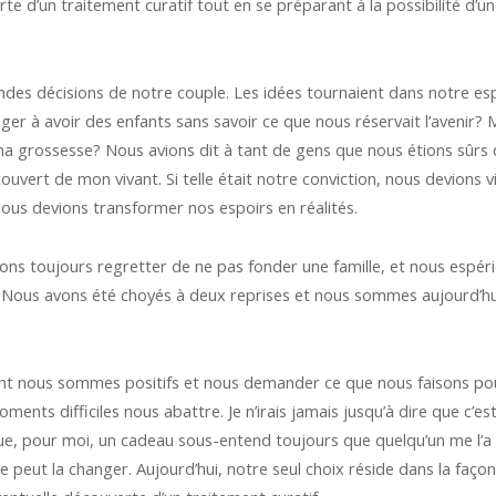
rte d’un traitement curatif tout en se préparant à la possibilité 
andes décisions de notre couple. Les idées tournaient dans notre es
nger à avoir des enfants sans savoir ce que nous réservait l’avenir? 
 grossesse? Nous avions dit à tant de gens que nous étions sûrs q
ouvert de mon vivant. Si telle était notre conviction, nous devions v
s devions transformer nos espoirs en réalités.
lions toujours regretter de ne pas fonder une famille, et nous espé
 Nous avons été choyés à deux reprises et nous sommes aujourd’hui
int nous sommes positifs et nous demander ce que nous faisons pour q
oments difficiles nous abattre. Je n’irais jamais jusqu’à dire que c’
ue, pour moi, un cadeau sous-entend toujours que quelqu’un me l’a d
ne peut la changer. Aujourd’hui, notre seul choix réside dans la faço