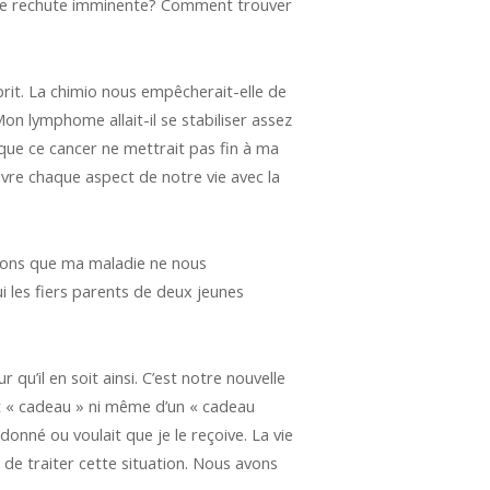
d’une rechute imminente? Comment trouver
prit. La chimio nous empêcherait-elle de
Mon lymphome allait-il se stabiliser assez
ue ce cancer ne mettrait pas fin à ma
ivre chaque aspect de notre vie avec la
rions que ma maladie ne nous
 les fiers parents de deux jeunes
u’il en soit ainsi. C’est notre nouvelle
est « cadeau » ni même d’un « cadeau
onné ou voulait que je le reçoive. La vie
n de traiter cette situation. Nous avons