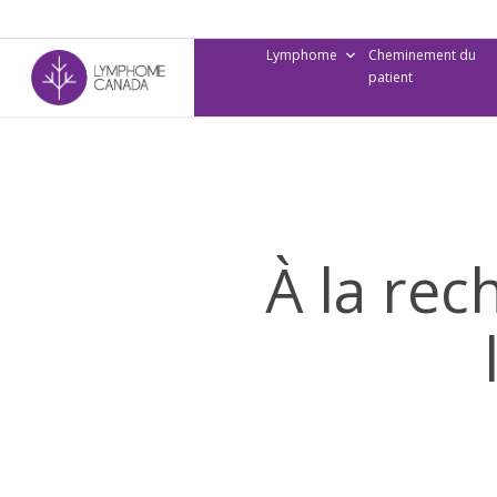
Skip
to
Lymphome
Cheminement du
main
patient
content
À la rec