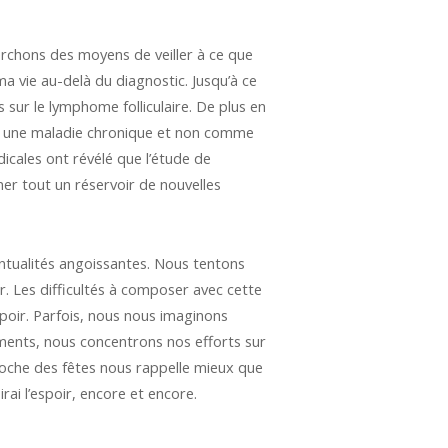
herchons des moyens de veiller à ce que
ma vie au-delà du diagnostic. Jusqu’à ce
s sur le lymphome folliculaire. De plus en
me une maladie chronique et non comme
icales ont révélé que l’étude de
er tout un réservoir de nouvelles
ventualités angoissantes. Nous tentons
ir. Les difficultés à composer avec cette
poir. Parfois, nous nous imaginons
ments, nous concentrons nos efforts sur
proche des fêtes nous rappelle mieux que
irai l’espoir, encore et encore.