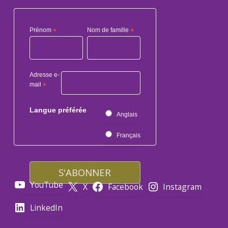
Prénom
*
Nom de famille
*
Adresse e-
mail
*
Langue préférée
Anglais
Français
YouTube
X
Facebook
Instagram
LinkedIn