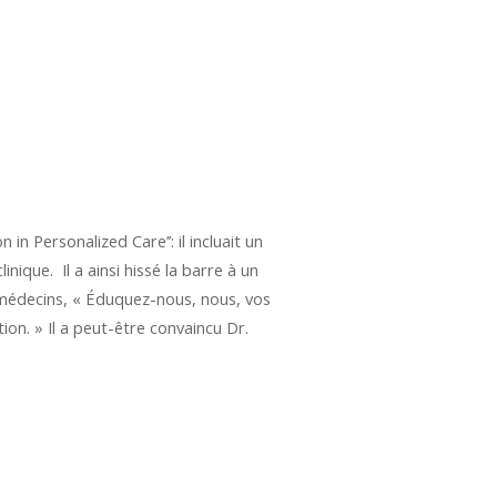
 Personalized Care’’: il incluait un
ique. Il a ainsi hissé la barre à un
 médecins, « Éduquez-nous, nous, vos
on. » Il a peut-être convaincu Dr.