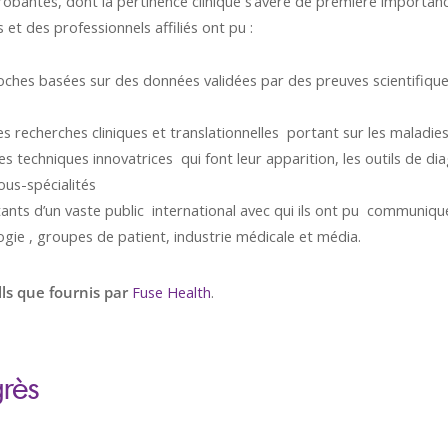
bantes, dont la pertinence clinique s’avère de première importanc
t des professionnels affiliés ont pu :
oches basées sur des données validées par des preuves scientifiques
es recherches cliniques et translationnelles portant sur les maladie
s techniques innovatrices qui font leur apparition, les outils de dia
ous-spécialités
ants d’un vaste public international avec qui ils ont pu communiquer
ogie , groupes de patient, industrie médicale et média.
ells que fournis par
Fuse Health
.
grès