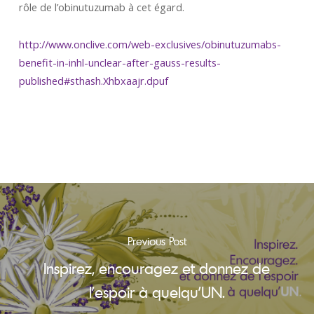
rôle de l’obinutuzumab à cet égard.
http://www.onclive.com/web-exclusives/obinutuzumabs-
benefit-in-inhl-unclear-after-gauss-results-
published#sthash.Xhbxaajr.dpuf
Previous Post
Inspirez, encouragez et donnez de
l’espoir à quelqu’UN.