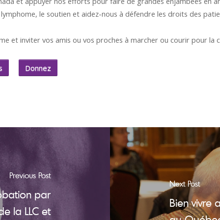
ada et appuyer nos efforts pour faire de grandes enjambées en a
e lymphome, le soutien et aidez-nous à défendre les droits des patie
me et inviter vos amis ou vos proches à marcher ou courir pour la 
s
Donnez
Previous Post
Next Post
robation par
Bien vivre
e la LLC et
au Québec 