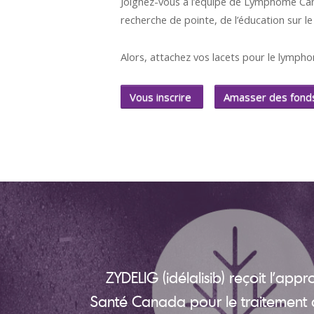
Joignez-vous à l’équipe de Lymphome Can
recherche de pointe, de l’éducation sur l
Alors, attachez vos lacets pour le lympho
Vous inscrire
Amasser des fond
ZYDELIG (idélalisib) reçoit l’app
Santé Canada pour le traitement d