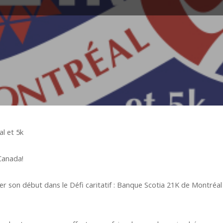
al et 5k
Canada!
on début dans le Défi caritatif : Banque Scotia 21K de Montréal e