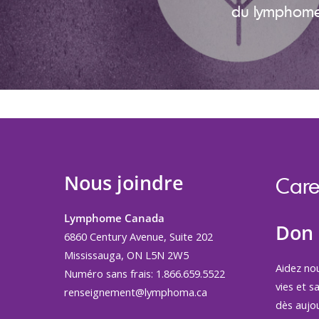
du lymphome f
Nous joindre
Care
Lymphome Canada
Don
6860 Century Avenue, Suite 202
Mississauga, ON L5N 2W5
Aidez no
Numéro sans frais: 1.866.659.5522
vies et s
renseignement@lymphoma.ca
dès aujou