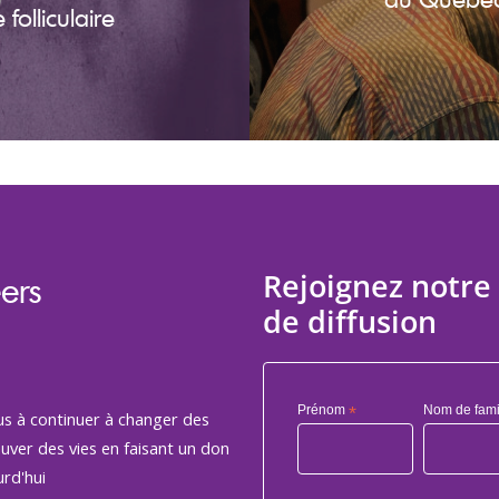
olliculaire
Rejoignez notre 
ers
de diffusion
Prénom
*
Nom de fami
us à continuer à changer des
auver des vies en faisant un don
rd'hui