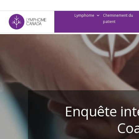
Skip
to
Lymphome
Cheminement du
main
patient
content
Enquête in
Coa