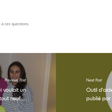
 à ces questions.
Previous Post
Next Post
i voulait un
Outil d’aid
 tout neuf…
publié par 