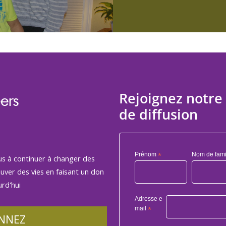
Rejoignez notre 
ers
de diffusion
Prénom
*
Nom de fami
us à continuer à changer des
auver des vies en faisant un don
rd'hui
Adresse e-
mail
*
NNEZ