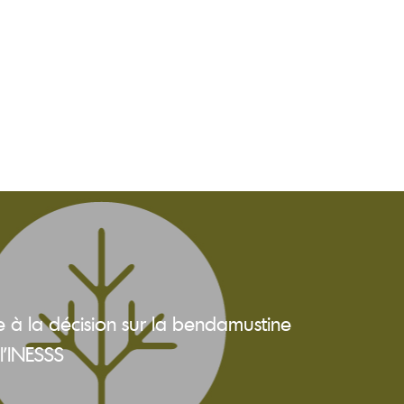
e à la décision sur la bendamustine
l’INESSS