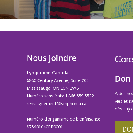
Nous joindre
Care
Lymphome Canada
Don
6860 Century Avenue, Suite 202
Mississauga, ON L5N 2W5
Aidez no
Numéro sans frais: 1.866.659.5522
vies et s
renseignement@lymphoma.ca
dès aujou
Numéro d’organisme de bienfaisance :
873461040RR0001
DO