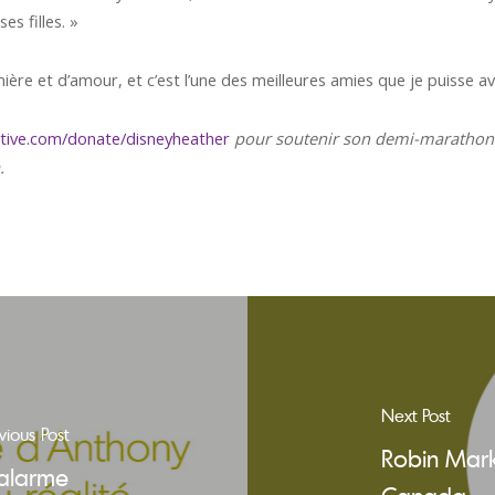
es filles. »
ière et d’amour, et c’est l’une des meilleures amies que je puisse av
tive.com/donate/disneyheather
pour soutenir son demi-
marathon 
.
Next Post
vious Post
Robin Mar
’alarme