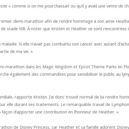
n Christie « comme si on me pourchassait ou qu’il y avait une vente de c
 premier demi-marathon afin de rendre hommage à son amie Heather 
e stade IIIB. À noter que Kristen et Heather se sont rencontrées il 
sa maladie. Si elle n’avait pas combattu son cancer avec autant d’ac
artie de ma vie. »
 demi-marathon dans les Magic Kingdom et Epcot Theme Parks en Flo
erche également des commandites pour sensibiliser le public au lym
amiliale, rapporte Kristen. J’ai donc trouvé normal de lui rendre hom
t pour elle durant ses traitements. Le remarquable travail de Lymp
a façon d’apporter une contribution en l’honneur de Heather. »
rathon de Disney Princess, car Heather et sa famille adorent Disney