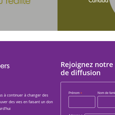
Canada
Rejoignez notre 
ers
de diffusion
Prénom
*
Nom de fami
us à continuer à changer des
auver des vies en faisant un don
rd'hui