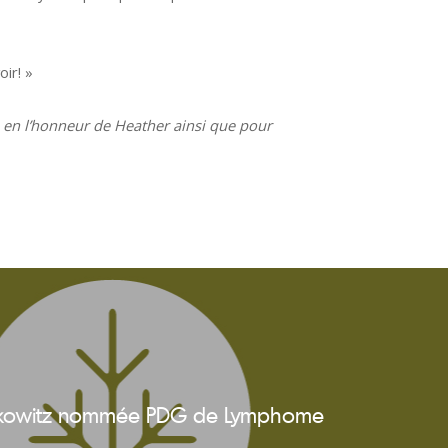
oir! »
en l’honneur de Heather ainsi que pour
kowitz nommée PDG de Lymphome