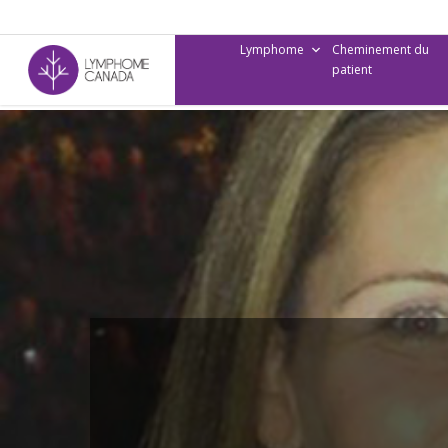
Skip
to
Lymphome
Cheminement du
main
patient
content