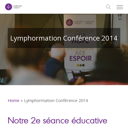
Men
Skip
to
search
main
content
Lymphormation Conférence 2014
Home
»
Lymphormation Conférence 2014
Notre 2e séance éducative