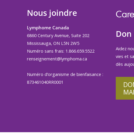
Nous joindre
Care
Lymphome Canada
Don
6860 Century Avenue, Suite 202
Mississauga, ON L5N 2W5
Aidez no
Numéro sans frais: 1.866.659.5522
vies et s
renseignement@lymphoma.ca
dès aujou
Numéro d’organisme de bienfaisance :
873461040RR0001
DO
MA