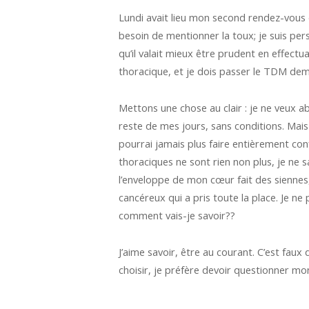
Lundi avait lieu mon second rendez-vous de
besoin de mentionner la toux; je suis per
qu’il valait mieux être prudent en effect
thoracique, et je dois passer le TDM dema
Mettons une chose au clair : je ne veux a
reste de mes jours, sans conditions. Mai
pourrai jamais plus faire entièrement conf
thoraciques ne sont rien non plus, je ne sa
l’enveloppe de mon cœur fait des siennes,
cancéreux qui a pris toute la place. Je 
comment vais-je savoir??
J’aime savoir, être au courant. C’est faux 
choisir, je préfère devoir questionner m