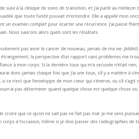
 suivi à la clinique de soins de transition, et j’ai parlé au médecin 
suadée que toute l’unité pouvait m’entendre. Elle a appelé mon onco
uant un examen complet pour écarter une récurrence. J’ai passé l’h
in. Nous saurons alors quels sont les résultats.
bsolument pas avoir le cancer de nouveau, jamais de ma vie. JAMAIS.
s étrangement, la perspective d’un rapport sans problèmes me troubl
iance à mon corps. Si la dernière toux qui m’a secouée n’était rien, e
urai donc jamais chaque fois que j’ai une toux, s’il y a matière à s’i
 si ce n’est que l’enveloppe de mon cœur qui s’énerve, ou s’il s’ag
ne pourrai pas déterminer quand quelque chose est quelque chose ou 
de croire que ce qu’on ne sait pas ne fait pas mal. Je me sens puissa
on corps à l’occasion, même si je dois passer des radiographies de