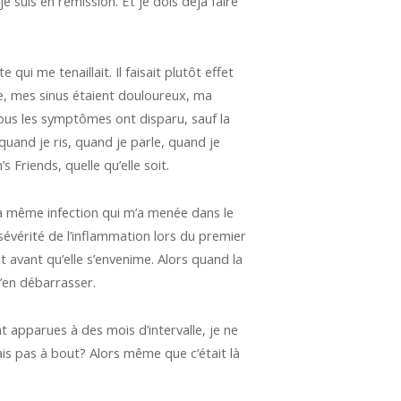
 suis en rémission. Et je dois déjà faire
ui me tenaillait. Il faisait plutôt effet
née, mes sinus étaient douloureux, ma
ous les symptômes ont disparu, sauf la
quand je ris, quand je parle, quand je
s Friends, quelle qu’elle soit.
 la même infection qui m’a menée dans le
sévérité de l’inflammation lors du premier
t avant qu’elle s’envenime. Alors quand la
m’en débarrasser.
t apparues à des mois d’intervalle, je ne
is pas à bout? Alors même que c’était là