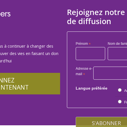
Rejoignez notre 
ers
de diffusion
Prénom
*
Nom de fami
us à continuer à changer des
auver des vies en faisant un don
rd'hui
Adresse e-
mail
*
NNEZ
INTENANT
Langue préférée
A
F