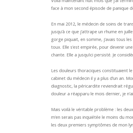
Voilà maintenant huit mois que j’ai termi
face à mon second épisode de panique de
En mai 2012, le médecin de soins de transit
jusqu’à ce que j’attrape un rhume en juil
gorge piquait, en somme, j’avais tous l
toux. Elle s’est empirée, pour devenir un
chante. Elle a jusqu’ici persisté. Je consid
Les douleurs thoraciques constituaient le 
cabinet du médecin il y a plus d’un an. M
diagnostic, la péricardite reviendrait rég
douleur a réapparu le mois dernier, je n’ai
Mais voilà le véritable problème : les de
m’en serais pas inquiétée le moins du mo
les deux premiers symptômes de mon lym