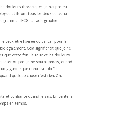
des douleurs thoraciques. Je n’ai pas eu
logue et ils ont tous les deux convenu
émogramme, l’ECG, la radiographie
 Je veux être libérée du cancer pour le
e également. Cela signifierait que je ne
t que cette fois, la toux et les douleurs
nquiéter ou pas. Je ne saurai jamais, quand
it d’un gigantesque nœud lymphoïde
quand quelque chose n’est rien. Oh,
nte et confiante quand je sais. En vérité, à
 temps en temps.