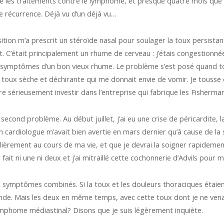
né les traitements contre le lymphome, et presque quatre mois que je
 récurrence. Déjà vu d’un déjà vu…
ion m’a prescrit un stéroïde nasal pour soulager la toux persistante q
let. C’était principalement un rhume de cerveau : j’étais congestion
es symptômes d’un bon vieux rhume. Le problème s’est posé quand t
e toux sèche et déchirante qui me donnait envie de vomir. Je tousse 
ère sérieusement investir dans l’entreprise qui fabrique les Fisherman’
second problème. Au début juillet, j’ai eu une crise de péricardite,
on cardiologue m’avait bien avertie en mars dernier qu’à cause de la 
ulièrement au cours de ma vie, et que je devrai la soigner rapidemen
 fait ni une ni deux et j’ai mitraillé cette cochonnerie d’Advils pour 
ux symptômes combinés. Si la toux et les douleurs thoraciques étaien
nde. Mais les deux en même temps, avec cette toux dont je ne vena
phome médiastinal? Disons que je suis légèrement inquiète.