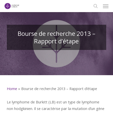
Men
Skip
to
search
main
content
Bourse de recherche 2013 –
Rapport d’étape
Home
»
Bourse de recherche 2013 – Rapport d’étape
Le lymphome de Burkitt (LB) est un type de lymphome
non hodgkinien. Il se caractérise par la mutation d’un gène