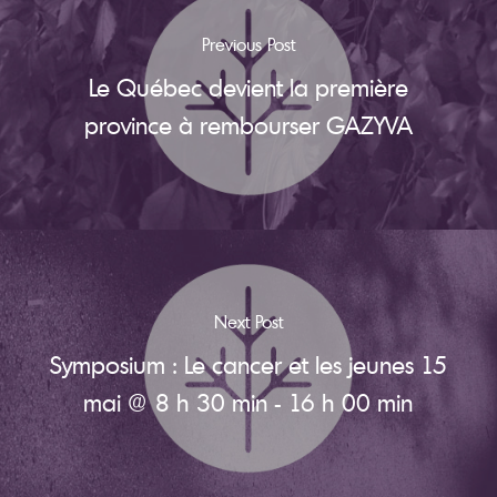
Previous Post
Le Québec devient la première
province à rembourser GAZYVA
Next Post
Symposium : Le cancer et les jeunes 15
mai @ 8 h 30 min - 16 h 00 min