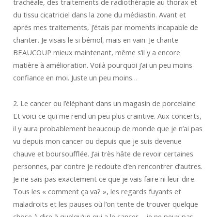
trachéale, des traitements de radiothérapie au thorax et
du tissu cicatriciel dans la zone du médiastin. Avant et
après mes traitements, j’étais par moments incapable de
chanter. Je visais le si bémol, mais en vain. Je chante
BEAUCOUP mieux maintenant, même s’il y a encore
matière à amélioration. Voilà pourquoi j’ai un peu moins
confiance en moi. Juste un peu moins…
2. Le cancer ou l’éléphant dans un magasin de porcelaine
Et voici ce qui me rend un peu plus craintive. Aux concerts,
il y aura probablement beaucoup de monde que je n’ai pas
vu depuis mon cancer ou depuis que je suis devenue
chauve et boursoufflée. J’ai très hâte de revoir certaines
personnes, par contre je redoute d’en rencontrer d’autres.
Je ne sais pas exactement ce que je vais faire ni leur dire.
Tous les « comment ça va? », les regards fuyants et
maladroits et les pauses où l’on tente de trouver quelque
chose à dire à quelqu’un qui a le cancer – je ne peux pas