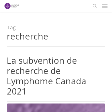
Men
Skip
to
search
main
content
Tag
recherche
La subvention de
recherche de
Lymphome Canada
2021
La