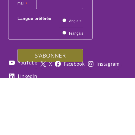
mail
*
Langue préférée
Anglais
Français
YouTube
X
Facebook
Instagram
LinkedIn
Faites un don
Accessibilité
Politique de confidentialité
Conditions d’utilisation
© 2026 Lymphoma Canada.